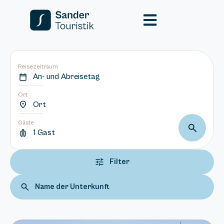
Reisezeitraum
An- und Abreisetag
Ort
Ort
Gäste
1 Gast
Filter
Name der Unterkunft