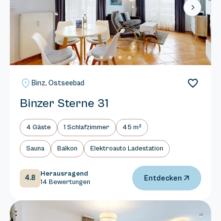
Next
Binz, Ostseebad
Binzer Sterne 31
4 Gäste
1 Schlafzimmer
45 m²
Sauna
Balkon
Elektroauto Ladestation
Herausragend
4.8
Entdecken
14 Bewertungen