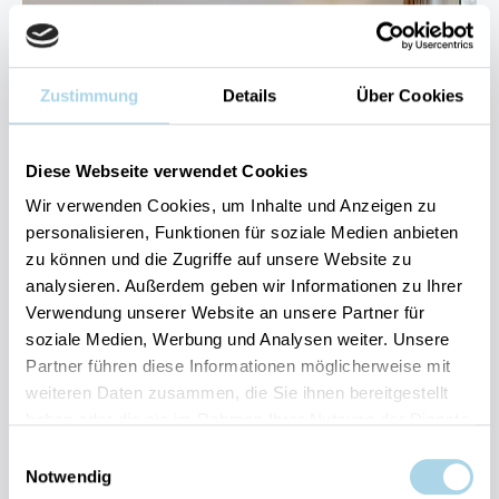
Next
Zustimmung
Details
Über Cookies
Diese Webseite verwendet Cookies
Wir verwenden Cookies, um Inhalte und Anzeigen zu
personalisieren, Funktionen für soziale Medien anbieten
Binz, Ostseebad
zu können und die Zugriffe auf unsere Website zu
Binzer Sterne 49
analysieren. Außerdem geben wir Informationen zu Ihrer
Verwendung unserer Website an unsere Partner für
soziale Medien, Werbung und Analysen weiter. Unsere
4 Gäste
1 Schlafzimmer
40 m²
Partner führen diese Informationen möglicherweise mit
weiteren Daten zusammen, die Sie ihnen bereitgestellt
Balkon
Fahrradabstellmöglichkeit
WLAN
haben oder die sie im Rahmen Ihrer Nutzung der Dienste
gesammelt haben.
Gut
Einwilligungsauswahl
4
Entdecken
3 Bewertungen
Notwendig