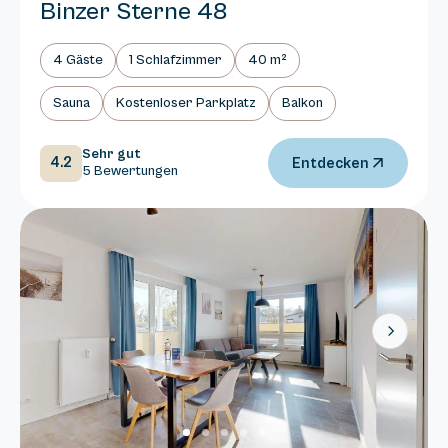
Binzer Sterne 48
4 Gäste
1 Schlafzimmer
40 m²
Sauna
Kostenloser Parkplatz
Balkon
Sehr gut
4.2
Entdecken
5 Bewertungen
Next