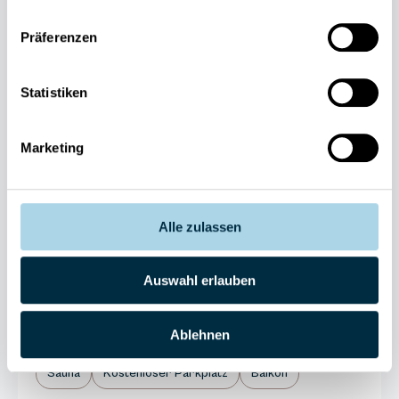
Präferenzen
Statistiken
Next
Marketing
Alle zulassen
Binz, Ostseebad
Auswahl erlauben
Binzer Sterne 24
Ablehnen
4 Gäste
1 Schlafzimmer
40 m²
Sauna
Kostenloser Parkplatz
Balkon