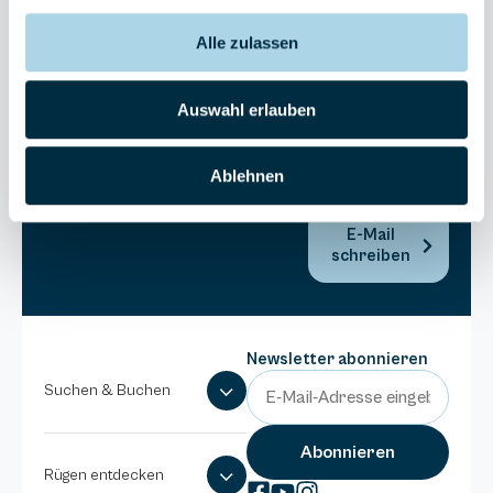
Bel Vital
Alle zulassen
038393-
173980
Anlage
Auswahl erlauben
Binzer
Sterne
Ablehnen
038393-
1370
E-Mail
schreiben
Newsletter abonnieren
Suchen & Buchen
Rügen entdecken