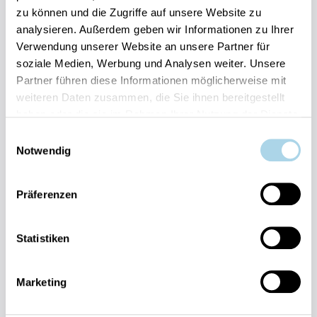
zu können und die Zugriffe auf unsere Website zu
Ihre Vorteile auf einen Blick:
analysieren. Außerdem geben wir Informationen zu Ihrer
Bestpreis-Garantie für Ihren Urlaub
Verwendung unserer Website an unsere Partner für
Flexible An- und Abreise 24/7 möglich
soziale Medien, Werbung und Analysen weiter. Unsere
Risikofrei bis 60 Tage vorher stornieren
Partner führen diese Informationen möglicherweise mit
Sofortige Buchungsbestätigung
Persönlicher Gästeservice vor Ort Transparente
weiteren Daten zusammen, die Sie ihnen bereitgestellt
Abwicklung & sichere Zahlung
haben oder die sie im Rahmen Ihrer Nutzung der Dienste
gesammelt haben.
Einwilligungsauswahl
Notwendig
Präferenzen
Fragen und Wünsche?
Statistiken
Kontakt
allgemein
Marketing
038393-
30270
Residenz