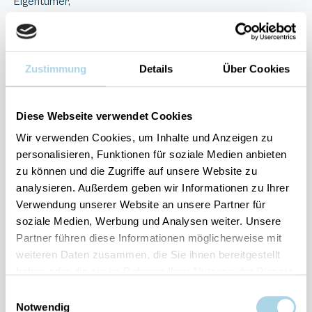
Eigentümer,
bzw. dessen Beauftragter ist berechtigt, entsprechende
Einbehalte an der Kaution vorzunehmen.
Zustimmung
Details
Über Cookies
3.5. Soweit vom Eigentümer, bzw. seinen Beauftragten
keine Verrechnung mit der Kaution wegen Ansprüchen
Diese Webseite verwendet Cookies
gemäß Ziffer 3.4 vorgenommen wird, erfolgt die
Rückzahlung bis spätestens 14 Tage nach Belegungsende.
Wir verwenden Cookies, um Inhalte und Anzeigen zu
personalisieren, Funktionen für soziale Medien anbieten
Ansonsten erfolgt die Abrechnung und gegebenenfalls
zu können und die Zugriffe auf unsere Website zu
Rückzahlung ebenfalls spätestens 14 Tage nach
analysieren. Außerdem geben wir Informationen zu Ihrer
Belegungsende.
Verwendung unserer Website an unsere Partner für
soziale Medien, Werbung und Analysen weiter. Unsere
4. Leistungspflichten von ST und
Partner führen diese Informationen möglicherweise mit
Leistungsänderungen
weiteren Daten zusammen, die Sie ihnen bereitgestellt
haben oder die sie im Rahmen Ihrer Nutzung der Dienste
4.1. Die von ST geschuldete vertragliche Leistung besteht in
gesammelt haben.
Einwilligungsauswahl
der Überlassung des gebuchten Ferienobjekts in dem
Notwendig