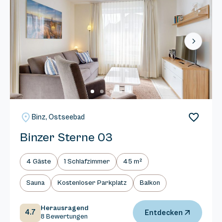
Next
Binz, Ostseebad
Binzer Sterne 03
4 Gäste
1 Schlafzimmer
45 m²
Sauna
Kostenloser Parkplatz
Balkon
Herausragend
4.7
Entdecken
8 Bewertungen