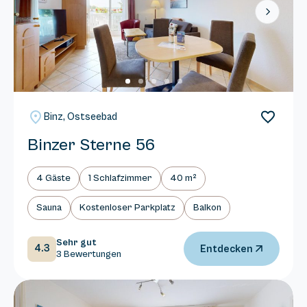
Next
Binz, Ostseebad
Binzer Sterne 56
4 Gäste
1 Schlafzimmer
40 m²
Sauna
Kostenloser Parkplatz
Balkon
Sehr gut
4.3
Entdecken
3 Bewertungen