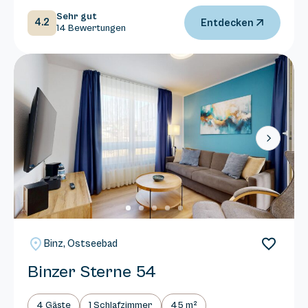
Sehr gut
4.2
Entdecken
14 Bewertungen
Next
Binz, Ostseebad
Binzer Sterne 54
4 Gäste
1 Schlafzimmer
45 m²