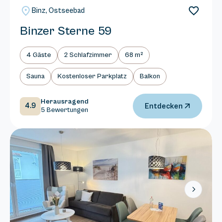
Binz, Ostseebad
Binzer Sterne 59
4 Gäste
2 Schlafzimmer
68 m²
Sauna
Kostenloser Parkplatz
Balkon
Herausragend
4.9
Entdecken
5 Bewertungen
Next