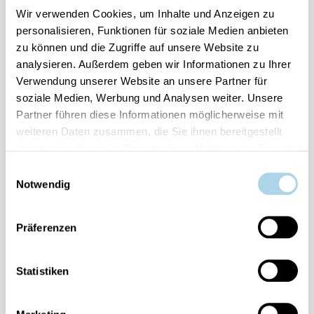
Wir verwenden Cookies, um Inhalte und Anzeigen zu
Elektroauto Ladestation
personalisieren, Funktionen für soziale Medien anbieten
zu können und die Zugriffe auf unsere Website zu
Herausragend
4.6
Entdecken
9 Bewertungen
analysieren. Außerdem geben wir Informationen zu Ihrer
Verwendung unserer Website an unsere Partner für
soziale Medien, Werbung und Analysen weiter. Unsere
Partner führen diese Informationen möglicherweise mit
weiteren Daten zusammen, die Sie ihnen bereitgestellt
haben oder die sie im Rahmen Ihrer Nutzung der Dienste
gesammelt haben.
Einwilligungsauswahl
Next
Notwendig
Präferenzen
Statistiken
Binz, Ostseebad
Binzer Sterne 09