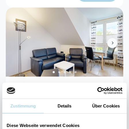
Next
Binz, Ostseebad
Binzer Sterne 57
Zustimmung
Details
Über Cookies
2 Gäste
1 Studio
30 m²
Diese Webseite verwendet Cookies
Sauna
Kostenloser Parkplatz