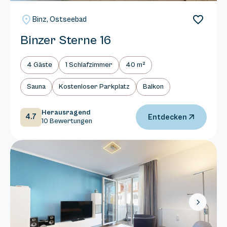
Binz, Ostseebad
Binzer Sterne 16
4 Gäste
1 Schlafzimmer
40 m²
Sauna
Kostenloser Parkplatz
Balkon
Herausragend
4.7
Entdecken
10 Bewertungen
Next