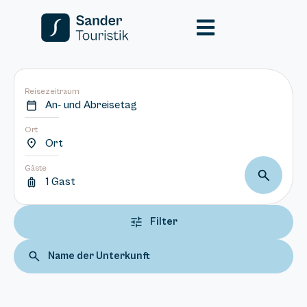
Reisezeitraum
An- und Abreisetag
Ort
Ort
Gäste
1 Gast
Filter
Name der Unterkunft