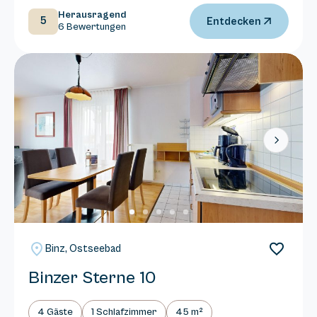
Herausragend
5
Entdecken
6 Bewertungen
Next
Binz, Ostseebad
Binzer Sterne 10
4 Gäste
1 Schlafzimmer
45 m²