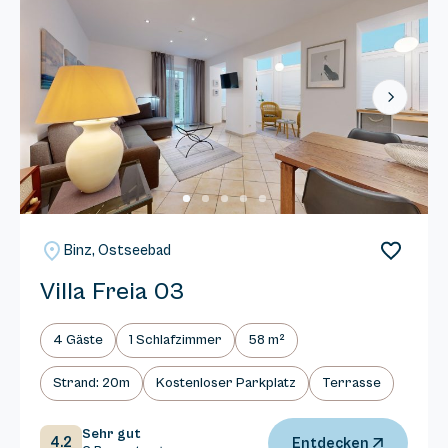
Next
Binz, Ostseebad
Villa Freia 03
4 Gäste
1 Schlafzimmer
58 m²
Strand: 20m
Kostenloser Parkplatz
Terrasse
Sehr gut
4.2
Entdecken