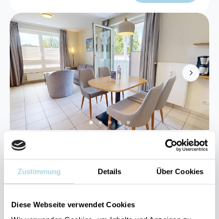
Next
Binz, Ostseebad
Binzer Sterne 42
Zustimmung
Details
Über Cookies
4 Gäste
1 Schlafzimmer
45 m²
Diese Webseite verwendet Cookies
Sauna
Kostenloser Parkplatz
Balkon