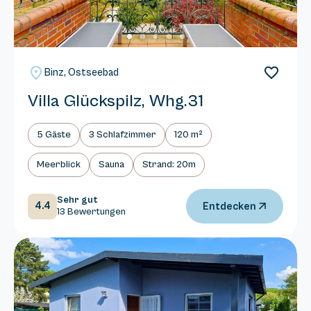
Binz, Ostseebad
Villa Glückspilz, Whg.31
5 Gäste
3 Schlafzimmer
120 m²
Meerblick
Sauna
Strand: 20m
Sehr gut
4.4
Entdecken
13 Bewertungen