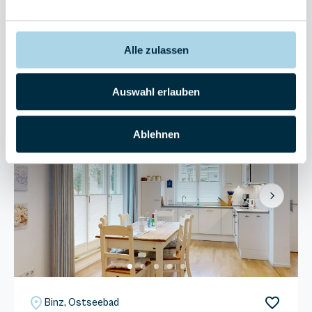
4 Gäste
1 Schlafzimmer
45 m²
Sauna
Balkon
Elektroauto Ladestation
Alle zulassen
Sehr gut
4.4
Entdecken
5 Bewertungen
Auswahl erlauben
Ablehnen
Next
Binz, Ostseebad