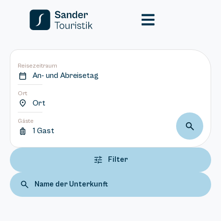
Reisezeitraum
An- und Abreisetag
Ort
Ort
Gäste
1 Gast
Filter
Name der Unterkunft