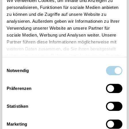
Wir verwenden Cookies, um Inhalte und Anzeigen zu
personalisieren, Funktionen für soziale Medien anbieten
Gut
4
Entdecken
zu können und die Zugriffe auf unsere Website zu
2 Bewertungen
analysieren. Außerdem geben wir Informationen zu Ihrer
Verwendung unserer Website an unsere Partner für
soziale Medien, Werbung und Analysen weiter. Unsere
Partner führen diese Informationen möglicherweise mit
weiteren Daten zusammen, die Sie ihnen bereitgestellt
haben oder die sie im Rahmen Ihrer Nutzung der Dienste
gesammelt haben.
Einwilligungsauswahl
Next
Notwendig
Präferenzen
Statistiken
Binz, Ostseebad
Binzer Sterne 35
Marketing