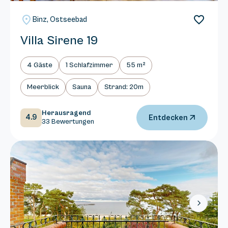
Binz, Ostseebad
Villa Sirene 19
4 Gäste
1 Schlafzimmer
55 m²
Meerblick
Sauna
Strand: 20m
Herausragend
4.9
Entdecken
33 Bewertungen
Next