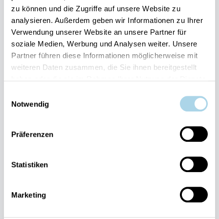
zu können und die Zugriffe auf unsere Website zu
Ihre Vorteile auf einen Blick:
analysieren. Außerdem geben wir Informationen zu Ihrer
Bestpreis-Garantie für Ihren Urlaub
Verwendung unserer Website an unsere Partner für
Flexible An- und Abreise 24/7 möglich
soziale Medien, Werbung und Analysen weiter. Unsere
Risikofrei bis 60 Tage vorher stornieren
Partner führen diese Informationen möglicherweise mit
Sofortige Buchungsbestätigung
Persönlicher Gästeservice vor Ort Transparente
weiteren Daten zusammen, die Sie ihnen bereitgestellt
Abwicklung & sichere Zahlung
haben oder die sie im Rahmen Ihrer Nutzung der Dienste
gesammelt haben.
Einwilligungsauswahl
Notwendig
Präferenzen
Fragen und Wünsche?
Statistiken
Kontakt
allgemein
Marketing
038393-
30270
Residenz