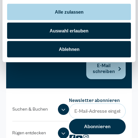
Bel Vital
Alle zulassen
038393-
173980
Anlage
Auswahl erlauben
Binzer
Sterne
Ablehnen
038393-
1370
E-Mail
schreiben
Newsletter abonnieren
Suchen & Buchen
Rügen entdecken