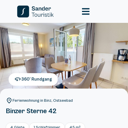
360° Rundgang
Ferienwohnung in Binz, Ostseebad
Binzer Sterne 42
4 Gäste
1 Schlafzimmer
45 m²