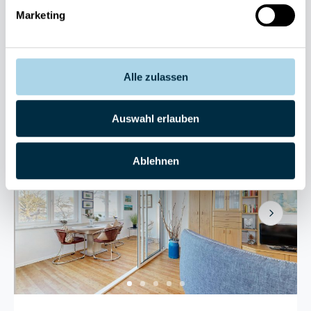
Marketing
4 Gäste
1 Schlafzimmer
55 m²
Meerblick
Sauna
Strand: 20m
Alle zulassen
Sehr gut
4.3
Entdecken
18 Bewertungen
Auswahl erlauben
Ablehnen
Next