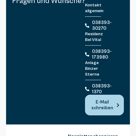
Fragen und Wünsche?
Kontakt
allgemein
038393-
30270
Residenz
Bel Vital
038393-
173980
Anlage
Binzer
Sterne
038393-
1370
E-Mail
schreiben