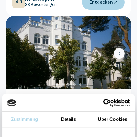
4.9
Entdecken
33 Bewertungen
Next
Binz, Ostseebad
Villa Sirene 01
Zustimmung
Details
Über Cookies
3 Gäste
1 Schlafzimmer
35 m²