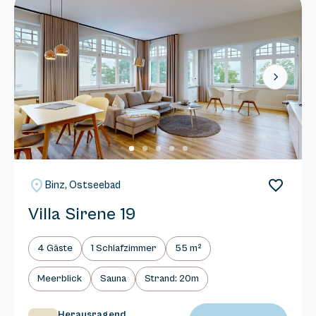
Next
Binz, Ostseebad
Villa Sirene 19
4 Gäste
1 Schlafzimmer
55 m²
Meerblick
Sauna
Strand: 20m
Herausragend