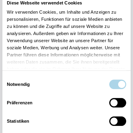
Diese Webseite verwendet Cookies
Sauna
Strand: 20m
Kostenloser Parkplatz
Wir verwenden Cookies, um Inhalte und Anzeigen zu
personalisieren, Funktionen für soziale Medien anbieten
Herausragend
4.6
Entdecken
28 Bewertungen
zu können und die Zugriffe auf unsere Website zu
analysieren. Außerdem geben wir Informationen zu Ihrer
Verwendung unserer Website an unsere Partner für
soziale Medien, Werbung und Analysen weiter. Unsere
Partner führen diese Informationen möglicherweise mit
weiteren Daten zusammen, die Sie ihnen bereitgestellt
haben oder die sie im Rahmen Ihrer Nutzung der Dienste
Next
gesammelt haben.
Einwilligungsauswahl
Notwendig
Präferenzen
Binz, Ostseebad
Statistiken
Villa Sirene 07