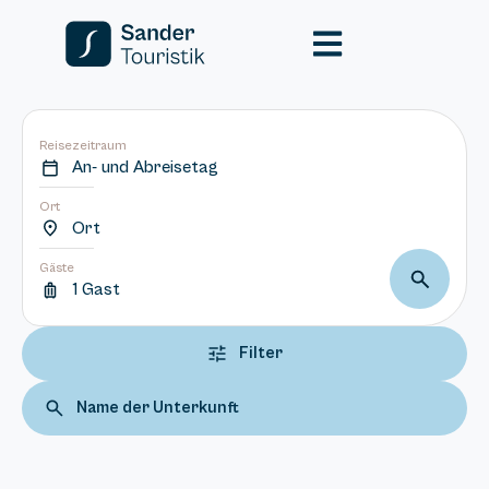
Reisezeitraum
An- und Abreisetag
Ort
Ort
Gäste
1 Gast
Filter
Name der Unterkunft