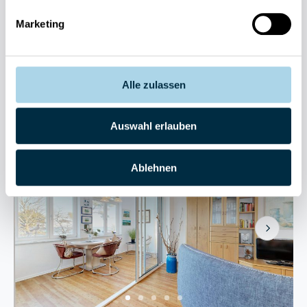
Villa Sirene 07
Marketing
4 Gäste
1 Schlafzimmer
55 m²
Meerblick
Sauna
Strand: 20m
Alle zulassen
Sehr gut
4.3
Entdecken
18 Bewertungen
Auswahl erlauben
Ablehnen
Next