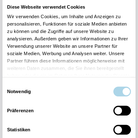
Diese Webseite verwendet Cookies
Sauna
Strand: 20m
Kostenloser Parkplatz
Wir verwenden Cookies, um Inhalte und Anzeigen zu
personalisieren, Funktionen für soziale Medien anbieten
Herausragend
4.6
Entdecken
zu können und die Zugriffe auf unsere Website zu
28 Bewertungen
analysieren. Außerdem geben wir Informationen zu Ihrer
Verwendung unserer Website an unsere Partner für
soziale Medien, Werbung und Analysen weiter. Unsere
Partner führen diese Informationen möglicherweise mit
weiteren Daten zusammen, die Sie ihnen bereitgestellt
haben oder die sie im Rahmen Ihrer Nutzung der Dienste
gesammelt haben.
Einwilligungsauswahl
Next
Notwendig
Präferenzen
Statistiken
Binz, Ostseebad