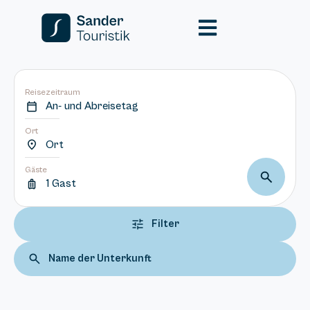
Reisezeitraum
An- und Abreisetag
Ort
Ort
Gäste
1 Gast
Filter
Name der Unterkunft