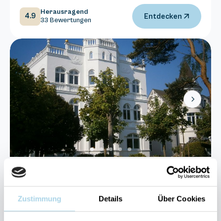
Herausragend
4.9
Entdecken
33 Bewertungen
Next
Binz, Ostseebad
Villa Sirene 01
Zustimmung
Details
Über Cookies
3 Gäste
1 Schlafzimmer
35 m²