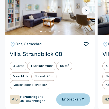
Next
Binz, Ostseebad
Villa Strandblick 08
Vi
3 Gäste
1 Schlafzimmer
50 m²
4
Meerblick
Strand: 20m
S
Kostenloser Parkplatz
Ko
Herausragend
4.6
4.
Entdecken
35 Bewertungen