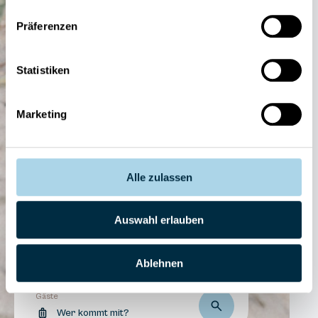
Präferenzen
Statistiken
Ankommen.
Marketing
Wohlfühlen.
Sander Touristik.
Alle zulassen
Über 175 Ferienunterkünfte
auf Rügen buchen.
Auswahl erlauben
Reisezeitraum
Ablehnen
An- und Abreisetag
Gäste
Wer kommt mit?