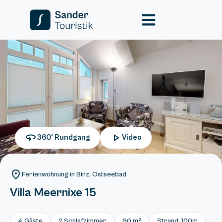
360° Rundgang
Video
Ferienwohnung in Binz, Ostseebad
Villa Meernixe 15
4 Gäste
2 Schlafzimmer
60 m²
Strand: 100m