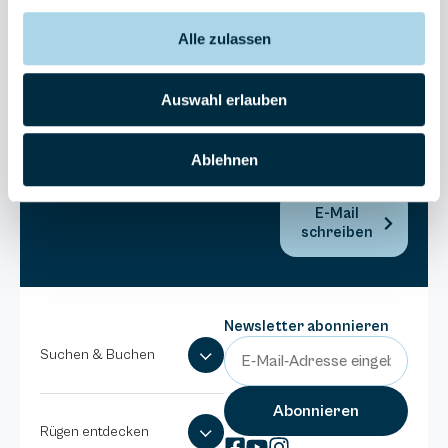
Bel Vital
Alle zulassen
038393-
173980
Anlage
Auswahl erlauben
Binzer
Sterne
Ablehnen
038393-
1370
E-Mail
schreiben
Newsletter abonnieren
Suchen & Buchen
Rügen entdecken