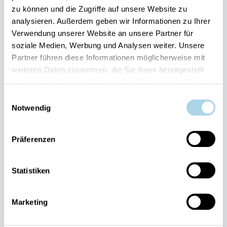
zu können und die Zugriffe auf unsere Website zu
Ihre Vorteile auf einen Blick:
analysieren. Außerdem geben wir Informationen zu Ihrer
Bestpreis-Garantie für Ihren Urlaub
Verwendung unserer Website an unsere Partner für
Flexible An- und Abreise 24/7 möglich
soziale Medien, Werbung und Analysen weiter. Unsere
Risikofrei bis 60 Tage vorher stornieren
Partner führen diese Informationen möglicherweise mit
Sofortige Buchungsbestätigung
Persönlicher Gästeservice vor Ort Transparente
weiteren Daten zusammen, die Sie ihnen bereitgestellt
Abwicklung & sichere Zahlung
haben oder die sie im Rahmen Ihrer Nutzung der Dienste
gesammelt haben.
Einwilligungsauswahl
Notwendig
Präferenzen
Fragen und Wünsche?
Statistiken
Kontakt
allgemein
Marketing
038393-
30270
Residenz