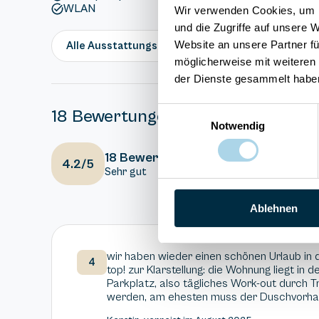
WLAN
Wir verwenden Cookies, um I
und die Zugriffe auf unsere 
Website an unsere Partner fü
Alle Ausstattungsmerkmale anzeigen
möglicherweise mit weiteren
der Dienste gesammelt habe
Einwilligungsauswahl
18 Bewertungen
Notwendig
4
Ausstattung
18 Bewertungen
4.2/5
Sehr gut
3.5
Gesamteindr
Ablehnen
wir haben wieder einen schönen Urlaub in d
4
top! zur Klarstellung: die Wohnung liegt in 
Parkplatz, also tägliches Work-out durch T
werden, am ehesten muss der Duschvorha