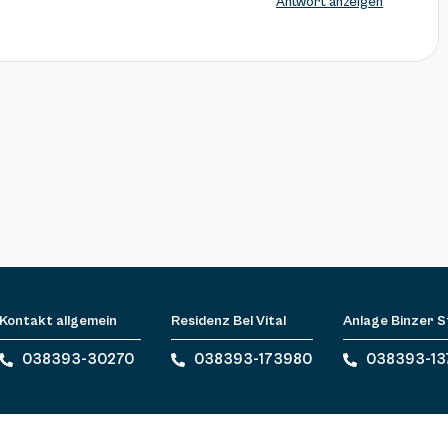
Antwort anzeigen
Kontakt allgemein
Residenz Bel Vital
Anlage Binzer 
038393-30270
038393-173980
038393-13