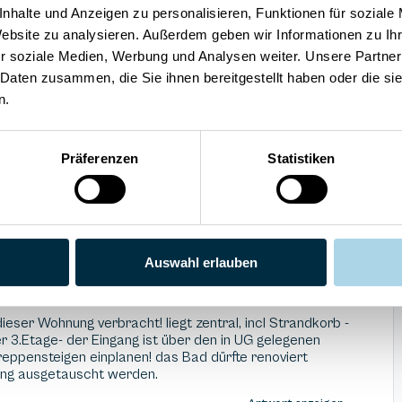
Hunde willkommen
nhalte und Anzeigen zu personalisieren, Funktionen für soziale
Website zu analysieren. Außerdem geben wir Informationen zu I
r soziale Medien, Werbung und Analysen weiter. Unsere Partner
 Daten zusammen, die Sie ihnen bereitgestellt haben oder die s
n.
Präferenzen
Statistiken
4
Preis/Leistung
uck
3.5
Weiterempfehlung
Auswahl erlauben
ieser Wohnung verbracht! liegt zentral, incl Strandkorb -
der 3.Etage- der Eingang ist über den in UG gelegenen
reppensteigen einplanen! das Bad dürfte renoviert
ng ausgetauscht werden.