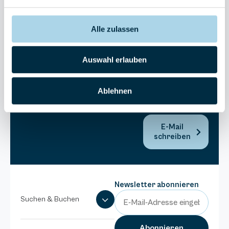
30270
Residenz
Bel Vital
Alle zulassen
038393-
173980
Auswahl erlauben
Anlage
Binzer
Sterne
Ablehnen
038393-
1370
E-Mail
schreiben
Newsletter abonnieren
Suchen & Buchen