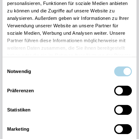
personalisieren, Funktionen für soziale Medien anbieten
zu können und die Zugriffe auf unsere Website zu
Ihre Vorteile auf einen Blick:
analysieren. Außerdem geben wir Informationen zu Ihrer
Verwendung unserer Website an unsere Partner für
Bestpreis-Garantie für Ihren Urlaub
soziale Medien, Werbung und Analysen weiter. Unsere
Flexible An- und Abreise 24/7 möglich
Risikofrei bis 60 Tage vorher stornieren
Partner führen diese Informationen möglicherweise mit
Sofortige Buchungsbestätigung
weiteren Daten zusammen, die Sie ihnen bereitgestellt
Persönlicher Gästeservice vor Ort Transparente
haben oder die sie im Rahmen Ihrer Nutzung der Dienste
Abwicklung & sichere Zahlung
gesammelt haben.
Einwilligungsauswahl
Notwendig
Präferenzen
Statistiken
Fragen und Wünsche?
Kontakt
allgemein
Marketing
038393-