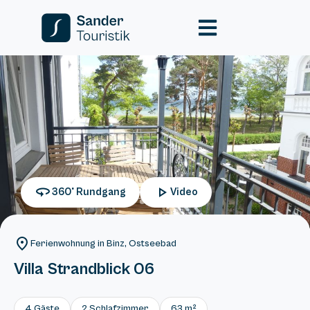
360° Rundgang
Video
Ferienwohnung in Binz, Ostseebad
Villa Strandblick 06
4 Gäste
2 Schlafzimmer
63 m²