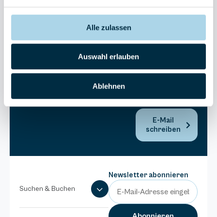
30270
Residenz
Bel Vital
Alle zulassen
038393-
173980
Auswahl erlauben
Anlage
Binzer
Sterne
Ablehnen
038393-
1370
E-Mail
schreiben
Newsletter abonnieren
Suchen & Buchen