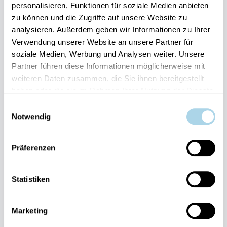
personalisieren, Funktionen für soziale Medien anbieten
zu können und die Zugriffe auf unsere Website zu
Ihre Vorteile auf einen Blick:
analysieren. Außerdem geben wir Informationen zu Ihrer
Verwendung unserer Website an unsere Partner für
Bestpreis-Garantie für Ihren Urlaub
soziale Medien, Werbung und Analysen weiter. Unsere
Flexible An- und Abreise 24/7 möglich
Risikofrei bis 60 Tage vorher stornieren
Partner führen diese Informationen möglicherweise mit
Sofortige Buchungsbestätigung
weiteren Daten zusammen, die Sie ihnen bereitgestellt
Persönlicher Gästeservice vor Ort Transparente
haben oder die sie im Rahmen Ihrer Nutzung der Dienste
Abwicklung & sichere Zahlung
gesammelt haben.
Einwilligungsauswahl
Notwendig
Präferenzen
Statistiken
Fragen und Wünsche?
Kontakt
allgemein
Marketing
038393-