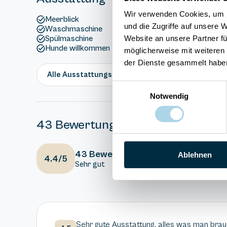
Wir verwenden Cookies, um I
Meerblick
und die Zugriffe auf unsere 
Waschmaschine
Website an unsere Partner fü
Spülmaschine
Hunde willkommen
möglicherweise mit weiteren
der Dienste gesammelt habe
Alle Ausstattungsmerkmale anzeigen
Einwilligungsauswahl
Notwendig
43 Bewertungen
5
Ausstattung
43 Bewertungen
Ablehnen
4.4/5
Sehr gut
5
Gesamteindr
Sehr gute Ausstattung, alles was man brauc