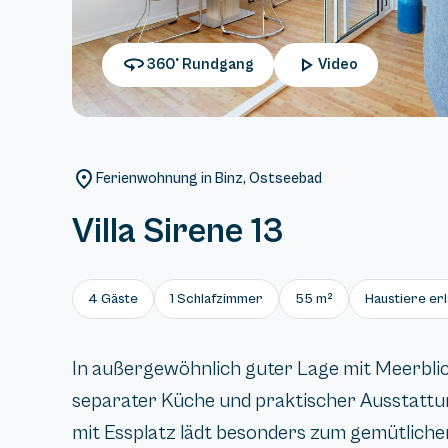
360° Rundgang
Video
Ferienwohnung in Binz, Ostseebad
Villa Sirene 13
4 Gäste
1 Schlafzimmer
55 m²
Haustiere er
In außergewöhnlich guter Lage mit Meerbli
separater Küche und praktischer Ausstattu
mit Essplatz lädt besonders zum gemütlichen