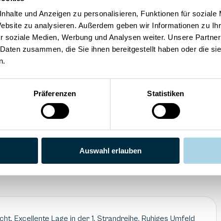
nhalte und Anzeigen zu personalisieren, Funktionen für soziale
Sauna
Website zu analysieren. Außerdem geben wir Informationen zu I
Privatparkplatz
r soziale Medien, Werbung und Analysen weiter. Unsere Partner
WLAN
 Daten zusammen, die Sie ihnen bereitgestellt haben oder die s
n.
Präferenzen
Statistiken
4.3
Preis/Leistung
Auswahl erlauben
uck
5
Weiterempfehlung
ht. Excellente Lage in der 1. Strandreihe, Ruhiges Umfeld