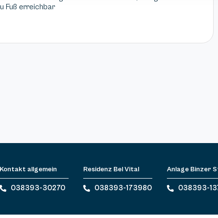
zu Fuß erreichbar
Kontakt allgemein
Residenz Bel Vital
Anlage Binzer 
038393-30270
038393-173980
038393-13