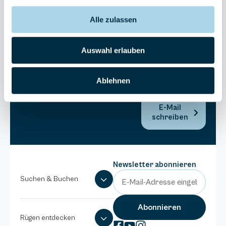
Bel Vital
Alle zulassen
038393-
173980
Anlage
Auswahl erlauben
Binzer
Sterne
Ablehnen
038393-
1370
E-Mail
schreiben
Newsletter abonnieren
Suchen & Buchen
Rügen entdecken