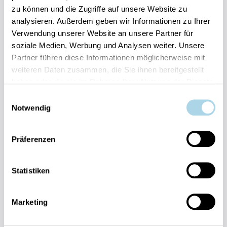
zu können und die Zugriffe auf unsere Website zu
Ihre Vorteile auf einen Blick:
analysieren. Außerdem geben wir Informationen zu Ihrer
Bestpreis-Garantie für Ihren Urlaub
Verwendung unserer Website an unsere Partner für
Flexible An- und Abreise 24/7 möglich
soziale Medien, Werbung und Analysen weiter. Unsere
Risikofrei bis 60 Tage vorher stornieren
Partner führen diese Informationen möglicherweise mit
Sofortige Buchungsbestätigung
Persönlicher Gästeservice vor Ort Transparente
weiteren Daten zusammen, die Sie ihnen bereitgestellt
Abwicklung & sichere Zahlung
haben oder die sie im Rahmen Ihrer Nutzung der Dienste
gesammelt haben.
Einwilligungsauswahl
Notwendig
Präferenzen
Fragen und Wünsche?
Statistiken
Kontakt
allgemein
Marketing
038393-
30270
Residenz