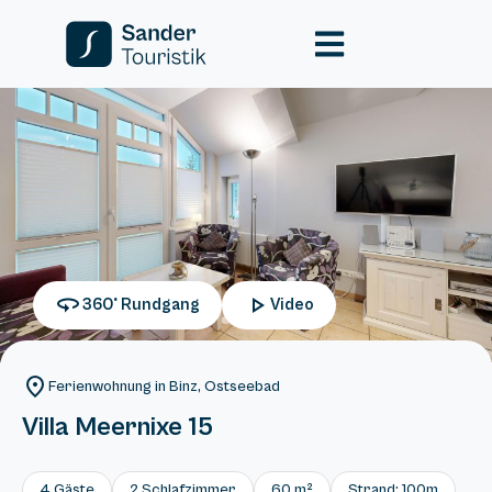
360° Rundgang
Video
Ferienwohnung in Binz, Ostseebad
Villa Meernixe 15
4 Gäste
2 Schlafzimmer
60 m²
Strand: 100m