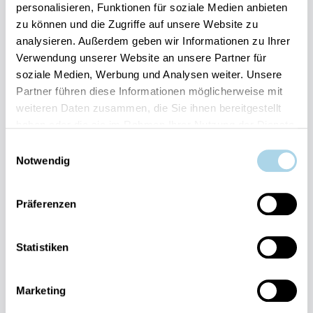
personalisieren, Funktionen für soziale Medien anbieten
zu können und die Zugriffe auf unsere Website zu
Ihre Vorteile auf einen Blick:
analysieren. Außerdem geben wir Informationen zu Ihrer
Verwendung unserer Website an unsere Partner für
Bestpreis-Garantie für Ihren Urlaub
soziale Medien, Werbung und Analysen weiter. Unsere
Flexible An- und Abreise 24/7 möglich
Risikofrei bis 60 Tage vorher stornieren
Partner führen diese Informationen möglicherweise mit
Sofortige Buchungsbestätigung
weiteren Daten zusammen, die Sie ihnen bereitgestellt
Persönlicher Gästeservice vor Ort Transparente
haben oder die sie im Rahmen Ihrer Nutzung der Dienste
Abwicklung & sichere Zahlung
gesammelt haben.
Einwilligungsauswahl
Notwendig
Präferenzen
Statistiken
Fragen und Wünsche?
Kontakt
allgemein
Marketing
038393-