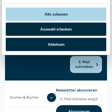
30270
Residenz
Bel Vital
Alle zulassen
038393-
173980
Auswahl erlauben
Anlage
Binzer
Sterne
Ablehnen
038393-
1370
E-Mail
schreiben
Newsletter abonnieren
Suchen & Buchen