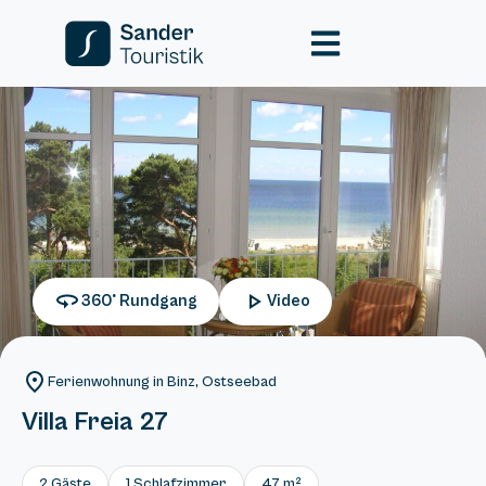
360° Rundgang
Video
Ferienwohnung in Binz, Ostseebad
Villa Freia 27
2 Gäste
1 Schlafzimmer
47 m²