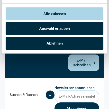
30270
Residenz
Bel Vital
Alle zulassen
038393-
173980
Auswahl erlauben
Anlage
Binzer
Sterne
Ablehnen
038393-
1370
E-Mail
schreiben
Newsletter abonnieren
Suchen & Buchen