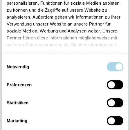
personalisieren, Funktionen für soziale Medien anbieten
zu können und die Zugriffe auf unsere Website zu
Ihre Vorteile auf einen Blick:
analysieren. Außerdem geben wir Informationen zu Ihrer
Verwendung unserer Website an unsere Partner für
Bestpreis-Garantie für Ihren Urlaub
soziale Medien, Werbung und Analysen weiter. Unsere
Flexible An- und Abreise 24/7 möglich
Risikofrei bis 60 Tage vorher stornieren
Partner führen diese Informationen möglicherweise mit
Sofortige Buchungsbestätigung
weiteren Daten zusammen, die Sie ihnen bereitgestellt
Persönlicher Gästeservice vor Ort Transparente
haben oder die sie im Rahmen Ihrer Nutzung der Dienste
Abwicklung & sichere Zahlung
gesammelt haben.
Einwilligungsauswahl
Notwendig
Präferenzen
Statistiken
Fragen und Wünsche?
Kontakt
allgemein
Marketing
038393-