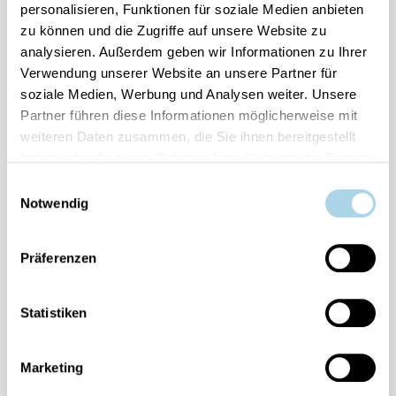
personalisieren, Funktionen für soziale Medien anbieten
zu können und die Zugriffe auf unsere Website zu
Ihre Vorteile auf einen Blick:
analysieren. Außerdem geben wir Informationen zu Ihrer
Verwendung unserer Website an unsere Partner für
Bestpreis-Garantie für Ihren Urlaub
soziale Medien, Werbung und Analysen weiter. Unsere
Flexible An- und Abreise 24/7 möglich
Risikofrei bis 60 Tage vorher stornieren
Partner führen diese Informationen möglicherweise mit
Sofortige Buchungsbestätigung
weiteren Daten zusammen, die Sie ihnen bereitgestellt
Persönlicher Gästeservice vor Ort Transparente
haben oder die sie im Rahmen Ihrer Nutzung der Dienste
Abwicklung & sichere Zahlung
gesammelt haben.
Einwilligungsauswahl
Notwendig
Präferenzen
Statistiken
Fragen und Wünsche?
Kontakt
allgemein
Marketing
038393-