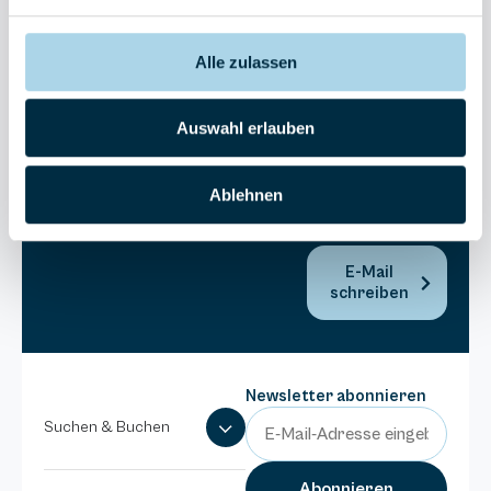
30270
Residenz
Bel Vital
Alle zulassen
038393-
173980
Auswahl erlauben
Anlage
Binzer
Sterne
Ablehnen
038393-
1370
E-Mail
schreiben
Newsletter abonnieren
Suchen & Buchen