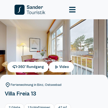
360° Rundgang
Video
Ferienwohnung in Binz, Ostseebad
Villa Freia 13
2 Gäste
1 Schlafzimmer
47 m²