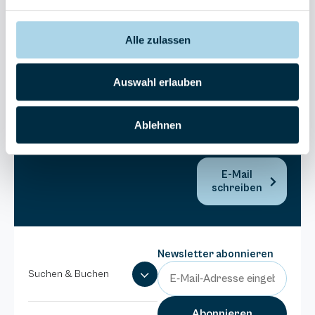
30270
Residenz
Bel Vital
Alle zulassen
038393-
173980
Auswahl erlauben
Anlage
Binzer
Sterne
Ablehnen
038393-
1370
E-Mail
schreiben
Newsletter abonnieren
Suchen & Buchen