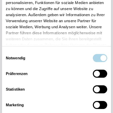
personalisieren, Funktionen für soziale Medien anbieten
zu können und die Zugriffe auf unsere Website zu
Ihre Vorteile auf einen Blick:
analysieren. Außerdem geben wir Informationen zu Ihrer
Verwendung unserer Website an unsere Partner für
Bestpreis-Garantie für Ihren Urlaub
soziale Medien, Werbung und Analysen weiter. Unsere
Flexible An- und Abreise 24/7 möglich
Risikofrei bis 60 Tage vorher stornieren
Partner führen diese Informationen möglicherweise mit
Sofortige Buchungsbestätigung
weiteren Daten zusammen, die Sie ihnen bereitgestellt
Persönlicher Gästeservice vor Ort Transparente
haben oder die sie im Rahmen Ihrer Nutzung der Dienste
Abwicklung & sichere Zahlung
gesammelt haben.
Einwilligungsauswahl
Notwendig
Präferenzen
Statistiken
Fragen und Wünsche?
Kontakt
allgemein
Marketing
038393-