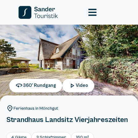
360° Rundgang
Video
Ferienhaus in Mönchgut
Strandhaus Landsitz Vierjahreszeiten
4 Gäste
3 Schlafzimmer
160 m²