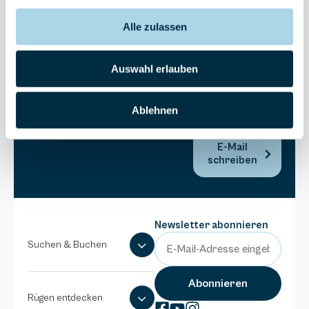
Bel Vital
Alle zulassen
038393-
173980
Anlage
Auswahl erlauben
Binzer
Sterne
Ablehnen
038393-
1370
E-Mail
schreiben
Newsletter abonnieren
Suchen & Buchen
Rügen entdecken