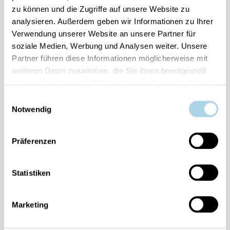
zu können und die Zugriffe auf unsere Website zu
Ihre Vorteile auf einen Blick:
analysieren. Außerdem geben wir Informationen zu Ihrer
Bestpreis-Garantie für Ihren Urlaub
Verwendung unserer Website an unsere Partner für
Flexible An- und Abreise 24/7 möglich
soziale Medien, Werbung und Analysen weiter. Unsere
Risikofrei bis 60 Tage vorher stornieren
Partner führen diese Informationen möglicherweise mit
Sofortige Buchungsbestätigung
Persönlicher Gästeservice vor Ort Transparente
weiteren Daten zusammen, die Sie ihnen bereitgestellt
Abwicklung & sichere Zahlung
haben oder die sie im Rahmen Ihrer Nutzung der Dienste
gesammelt haben.
Einwilligungsauswahl
Notwendig
Präferenzen
Fragen und Wünsche?
Statistiken
Kontakt
allgemein
Marketing
038393-
30270
Residenz