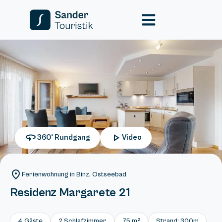
360° Rundgang
Video
Ferienwohnung in Binz, Ostseebad
Residenz Margarete 21
4 Gäste
2 Schlafzimmer
75 m²
Strand: 300m