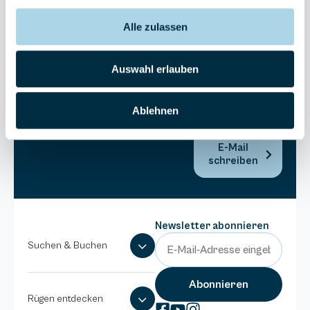
Bel Vital
Alle zulassen
038393-
173980
Anlage
Auswahl erlauben
Binzer
Sterne
Ablehnen
038393-
1370
E-Mail
schreiben
Newsletter abonnieren
Suchen & Buchen
Rügen entdecken