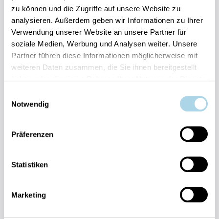
zu können und die Zugriffe auf unsere Website zu
Ihre Vorteile auf einen Blick:
analysieren. Außerdem geben wir Informationen zu Ihrer
Bestpreis-Garantie für Ihren Urlaub
Verwendung unserer Website an unsere Partner für
Flexible An- und Abreise 24/7 möglich
soziale Medien, Werbung und Analysen weiter. Unsere
Risikofrei bis 60 Tage vorher stornieren
Partner führen diese Informationen möglicherweise mit
Sofortige Buchungsbestätigung
Persönlicher Gästeservice vor Ort Transparente
weiteren Daten zusammen, die Sie ihnen bereitgestellt
Abwicklung & sichere Zahlung
haben oder die sie im Rahmen Ihrer Nutzung der Dienste
gesammelt haben.
Einwilligungsauswahl
Notwendig
Präferenzen
Fragen und Wünsche?
Statistiken
Kontakt
allgemein
Marketing
038393-
30270
Residenz