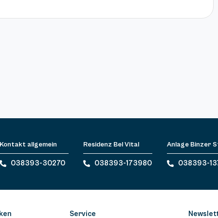
Kontakt allgemein
Residenz Bel Vital
Anlage Binzer 
038393-30270
038393-173980
038393-13
ken
Service
Newslet