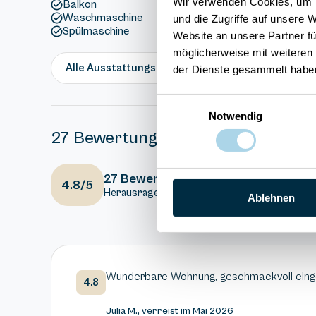
Wir verwenden Cookies, um I
Balkon
Waschmaschine
und die Zugriffe auf unsere 
Spülmaschine
Website an unsere Partner fü
möglicherweise mit weiteren
Alle Ausstattungsmerkmale anzeigen
der Dienste gesammelt habe
Einwilligungsauswahl
Notwendig
27 Bewertungen
4.5
Ausstattung
27 Bewertungen
4.8/5
Herausragend
5
Gesamteindr
Ablehnen
Wunderbare Wohnung, geschmackvoll einger
4.8
Julia M., verreist im Mai 2026