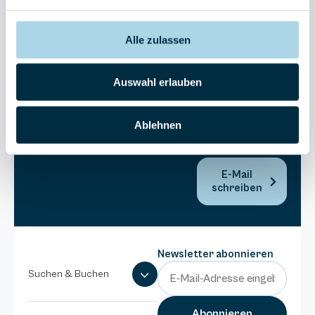
30270
Residenz
Bel Vital
Alle zulassen
038393-
173980
Auswahl erlauben
Anlage
Binzer
Sterne
Ablehnen
038393-
1370
E-Mail
schreiben
Newsletter abonnieren
Suchen & Buchen