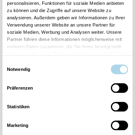
personalisieren, Funktionen für soziale Medien anbieten
zu können und die Zugriffe auf unsere Website zu
Ihre Vorteile auf einen Blick:
analysieren. Außerdem geben wir Informationen zu Ihrer
Verwendung unserer Website an unsere Partner für
Bestpreis-Garantie für Ihren Urlaub
soziale Medien, Werbung und Analysen weiter. Unsere
Flexible An- und Abreise 24/7 möglich
Risikofrei bis 60 Tage vorher stornieren
Partner führen diese Informationen möglicherweise mit
Sofortige Buchungsbestätigung
weiteren Daten zusammen, die Sie ihnen bereitgestellt
Persönlicher Gästeservice vor Ort Transparente
haben oder die sie im Rahmen Ihrer Nutzung der Dienste
Abwicklung & sichere Zahlung
gesammelt haben.
Einwilligungsauswahl
Notwendig
Präferenzen
Statistiken
Fragen und Wünsche?
Kontakt
allgemein
Marketing
038393-