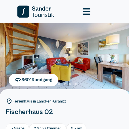
360° Rundgang
Ferienhaus in Lancken-Granitz
Fischerhaus 02
5 Gäste
2 Schlafzimmer
65 m²