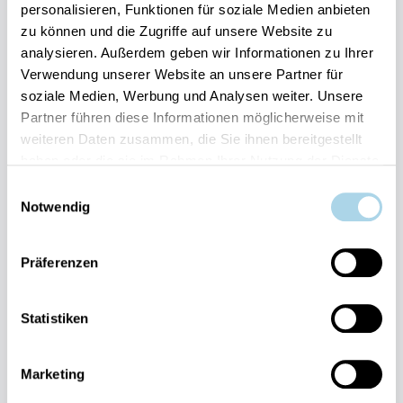
personalisieren, Funktionen für soziale Medien anbieten
zu können und die Zugriffe auf unsere Website zu
Ihre Vorteile auf einen Blick:
analysieren. Außerdem geben wir Informationen zu Ihrer
Verwendung unserer Website an unsere Partner für
Bestpreis-Garantie für Ihren Urlaub
soziale Medien, Werbung und Analysen weiter. Unsere
Flexible An- und Abreise 24/7 möglich
Risikofrei bis 60 Tage vorher stornieren
Partner führen diese Informationen möglicherweise mit
Sofortige Buchungsbestätigung
weiteren Daten zusammen, die Sie ihnen bereitgestellt
Persönlicher Gästeservice vor Ort Transparente
haben oder die sie im Rahmen Ihrer Nutzung der Dienste
Abwicklung & sichere Zahlung
gesammelt haben.
Einwilligungsauswahl
Notwendig
Präferenzen
Statistiken
Fragen und Wünsche?
Kontakt
allgemein
Marketing
038393-