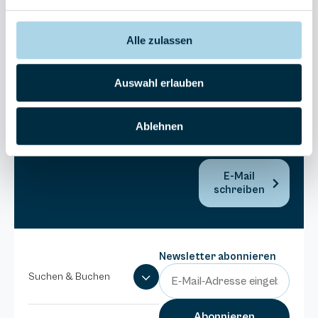
30270
Residenz
Bel Vital
Alle zulassen
038393-
173980
Auswahl erlauben
Anlage
Binzer
Sterne
Ablehnen
038393-
1370
E-Mail
schreiben
Newsletter abonnieren
Suchen & Buchen