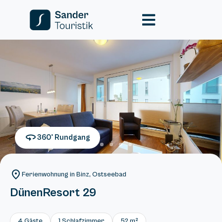
360° Rundgang
Ferienwohnung in Binz, Ostseebad
DünenResort 29
4 Gäste
1 Schlafzimmer
52 m²