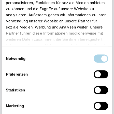
personalisieren, Funktionen für soziale Medien anbieten
zu können und die Zugriffe auf unsere Website zu
Ihre Vorteile auf einen Blick:
analysieren. Außerdem geben wir Informationen zu Ihrer
Verwendung unserer Website an unsere Partner für
Bestpreis-Garantie für Ihren Urlaub
soziale Medien, Werbung und Analysen weiter. Unsere
Flexible An- und Abreise 24/7 möglich
Risikofrei bis 60 Tage vorher stornieren
Partner führen diese Informationen möglicherweise mit
Sofortige Buchungsbestätigung
weiteren Daten zusammen, die Sie ihnen bereitgestellt
Persönlicher Gästeservice vor Ort Transparente
haben oder die sie im Rahmen Ihrer Nutzung der Dienste
Abwicklung & sichere Zahlung
gesammelt haben.
Einwilligungsauswahl
Notwendig
Präferenzen
Statistiken
Fragen und Wünsche?
Kontakt
allgemein
Marketing
038393-