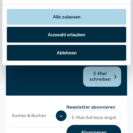
30270
Residenz
Bel Vital
Alle zulassen
038393-
173980
Auswahl erlauben
Anlage
Binzer
Sterne
Ablehnen
038393-
1370
E-Mail
schreiben
Newsletter abonnieren
Suchen & Buchen