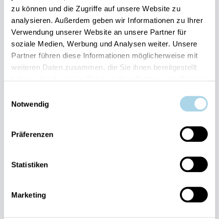
zu können und die Zugriffe auf unsere Website zu
Ihre Vorteile auf einen Blick:
analysieren. Außerdem geben wir Informationen zu Ihrer
Bestpreis-Garantie für Ihren Urlaub
Verwendung unserer Website an unsere Partner für
Flexible An- und Abreise 24/7 möglich
soziale Medien, Werbung und Analysen weiter. Unsere
Risikofrei bis 60 Tage vorher stornieren
Partner führen diese Informationen möglicherweise mit
Sofortige Buchungsbestätigung
Persönlicher Gästeservice vor Ort Transparente
weiteren Daten zusammen, die Sie ihnen bereitgestellt
Abwicklung & sichere Zahlung
haben oder die sie im Rahmen Ihrer Nutzung der Dienste
gesammelt haben.
Einwilligungsauswahl
Notwendig
Präferenzen
Fragen und Wünsche?
Statistiken
Kontakt
allgemein
Marketing
038393-
30270
Residenz