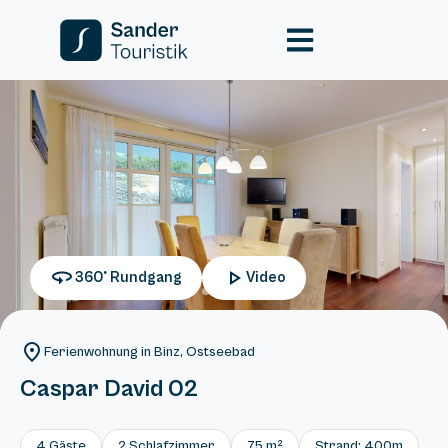
360° Rundgang
Video
Ferienwohnung in Binz, Ostseebad
Caspar David 02
4 Gäste
2 Schlafzimmer
75 m²
Strand: 400m