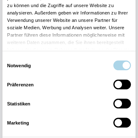
zu können und die Zugriffe auf unsere Website zu
Ihre Vorteile auf einen Blick:
analysieren. Außerdem geben wir Informationen zu Ihrer
Bestpreis-Garantie für Ihren Urlaub
Verwendung unserer Website an unsere Partner für
Flexible An- und Abreise 24/7 möglich
soziale Medien, Werbung und Analysen weiter. Unsere
Risikofrei bis 60 Tage vorher stornieren
Partner führen diese Informationen möglicherweise mit
Sofortige Buchungsbestätigung
Persönlicher Gästeservice vor Ort Transparente
weiteren Daten zusammen, die Sie ihnen bereitgestellt
Abwicklung & sichere Zahlung
haben oder die sie im Rahmen Ihrer Nutzung der Dienste
gesammelt haben.
Einwilligungsauswahl
Notwendig
Präferenzen
Fragen und Wünsche?
Statistiken
Kontakt
allgemein
Marketing
038393-
30270
Residenz