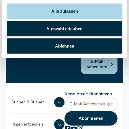
Bel Vital
Alle zulassen
038393-
173980
Anlage
Auswahl erlauben
Binzer
Sterne
Ablehnen
038393-
1370
E-Mail
schreiben
Newsletter abonnieren
Suchen & Buchen
Rügen entdecken