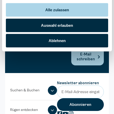
Bel Vital
Alle zulassen
038393-
173980
Anlage
Auswahl erlauben
Binzer
Sterne
Ablehnen
038393-
1370
E-Mail
schreiben
Newsletter abonnieren
Suchen & Buchen
Rügen entdecken