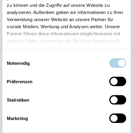
zu können und die Zugriffe auf unsere Website zu
Ihre Vorteile auf einen Blick:
analysieren. Außerdem geben wir Informationen zu Ihrer
Bestpreis-Garantie für Ihren Urlaub
Verwendung unserer Website an unsere Partner für
Flexible An- und Abreise 24/7 möglich
soziale Medien, Werbung und Analysen weiter. Unsere
Risikofrei bis 60 Tage vorher stornieren
Partner führen diese Informationen möglicherweise mit
Sofortige Buchungsbestätigung
Persönlicher Gästeservice vor Ort Transparente
weiteren Daten zusammen, die Sie ihnen bereitgestellt
Abwicklung & sichere Zahlung
haben oder die sie im Rahmen Ihrer Nutzung der Dienste
gesammelt haben.
Einwilligungsauswahl
Notwendig
Präferenzen
Fragen und Wünsche?
Statistiken
Kontakt
allgemein
Marketing
038393-
30270
Residenz