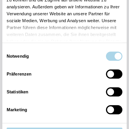
Bestpreis-Garantie für Ihren Urlaub
analysieren. Außerdem geben wir Informationen zu Ihrer
Flexible An- und Abreise 24/7 möglich
Verwendung unserer Website an unsere Partner für
Risikofrei bis 60 Tage vorher stornieren
soziale Medien, Werbung und Analysen weiter. Unsere
Sofortige Buchungsbestätigung
Partner führen diese Informationen möglicherweise mit
Persönlicher Gästeservice vor Ort Transparente
Abwicklung & sichere Zahlung
weiteren Daten zusammen, die Sie ihnen bereitgestellt
haben oder die sie im Rahmen Ihrer Nutzung der Dienste
gesammelt haben.
Einwilligungsauswahl
Notwendig
Präferenzen
Fragen und Wünsche?
Kontakt
Statistiken
allgemein
038393-
Marketing
30270
Residenz
Bel Vital