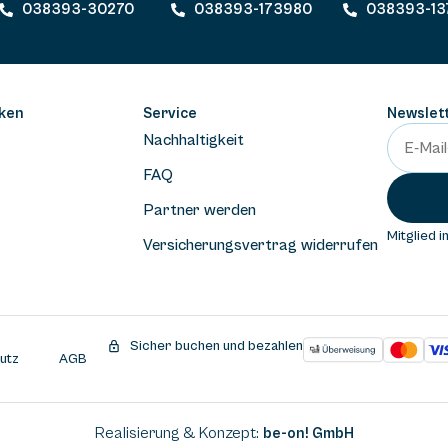
038393-30270
038393-173980
038393-13
ken
Service
Newslet
Nachhaltigkeit
FAQ
Partner werden
Mitglied i
Versicherungsvertrag widerrufen
Sicher buchen und bezahlen
utz
AGB
Realisierung & Konzept:
be-on! GmbH