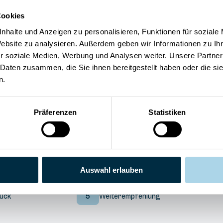
Cookies
nhalte und Anzeigen zu personalisieren, Funktionen für soziale
Website zu analysieren. Außerdem geben wir Informationen zu I
Sauna
r soziale Medien, Werbung und Analysen weiter. Unsere Partner
eBike Ladestation
 Daten zusammen, die Sie ihnen bereitgestellt haben oder die s
Privatparkplatz
WLAN
n.
Präferenzen
Statistiken
Auswahl erlauben
5
Preis/Leistung
uck
5
Weiterempfehlung