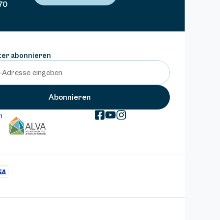
70
ter abonnieren
m