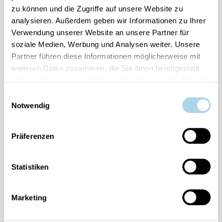
zu können und die Zugriffe auf unsere Website zu
Ihre Vorteile auf einen Blick:
analysieren. Außerdem geben wir Informationen zu Ihrer
Bestpreis-Garantie für Ihren Urlaub
Verwendung unserer Website an unsere Partner für
Flexible An- und Abreise 24/7 möglich
soziale Medien, Werbung und Analysen weiter. Unsere
Risikofrei bis 60 Tage vorher stornieren
Partner führen diese Informationen möglicherweise mit
Sofortige Buchungsbestätigung
Persönlicher Gästeservice vor Ort Transparente
weiteren Daten zusammen, die Sie ihnen bereitgestellt
Abwicklung & sichere Zahlung
haben oder die sie im Rahmen Ihrer Nutzung der Dienste
gesammelt haben.
Einwilligungsauswahl
Notwendig
Präferenzen
Fragen und Wünsche?
Statistiken
Kontakt
allgemein
Marketing
038393-
30270
Residenz