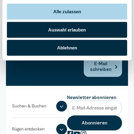
Bel Vital
Alle zulassen
038393-
173980
Anlage
Auswahl erlauben
Binzer
Sterne
Ablehnen
038393-
1370
E-Mail
schreiben
Newsletter abonnieren
Suchen & Buchen
Rügen entdecken