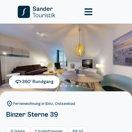
360° Rundgang
Ferienwohnung in Binz, Ostseebad
Binzer Sterne 39
6 Gäste
2 Schlafzimmer
68 m²