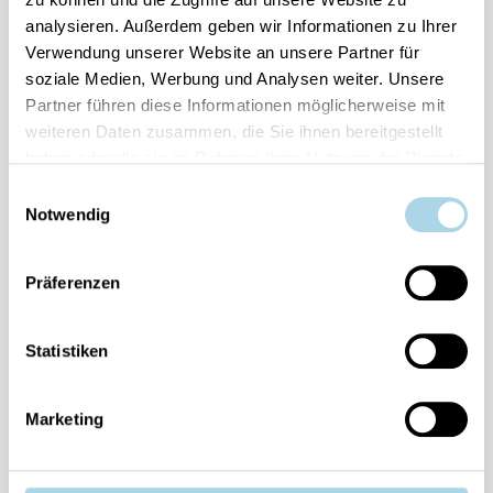
Bestpreis-Garantie für Ihren Urlaub
analysieren. Außerdem geben wir Informationen zu Ihrer
Flexible An- und Abreise 24/7 möglich
Verwendung unserer Website an unsere Partner für
Risikofrei bis 60 Tage vorher stornieren
soziale Medien, Werbung und Analysen weiter. Unsere
Sofortige Buchungsbestätigung
Partner führen diese Informationen möglicherweise mit
Persönlicher Gästeservice vor Ort Transparente
Abwicklung & sichere Zahlung
weiteren Daten zusammen, die Sie ihnen bereitgestellt
haben oder die sie im Rahmen Ihrer Nutzung der Dienste
gesammelt haben.
Einwilligungsauswahl
Notwendig
Präferenzen
Fragen und Wünsche?
Kontakt
Statistiken
allgemein
038393-
Marketing
30270
Residenz
Bel Vital