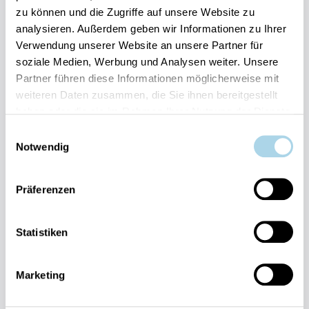
zu können und die Zugriffe auf unsere Website zu
Ihre Vorteile auf einen Blick:
analysieren. Außerdem geben wir Informationen zu Ihrer
Bestpreis-Garantie für Ihren Urlaub
Verwendung unserer Website an unsere Partner für
Flexible An- und Abreise 24/7 möglich
soziale Medien, Werbung und Analysen weiter. Unsere
Risikofrei bis 60 Tage vorher stornieren
Partner führen diese Informationen möglicherweise mit
Sofortige Buchungsbestätigung
Persönlicher Gästeservice vor Ort Transparente
weiteren Daten zusammen, die Sie ihnen bereitgestellt
Abwicklung & sichere Zahlung
haben oder die sie im Rahmen Ihrer Nutzung der Dienste
gesammelt haben.
Einwilligungsauswahl
Notwendig
Präferenzen
Fragen und Wünsche?
Statistiken
Kontakt
allgemein
Marketing
038393-
30270
Residenz