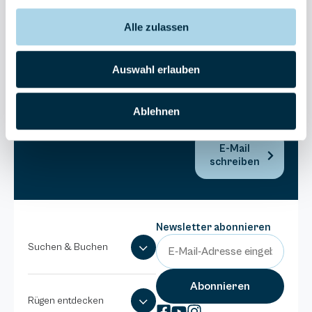
Bel Vital
Alle zulassen
038393-
173980
Anlage
Auswahl erlauben
Binzer
Sterne
Ablehnen
038393-
1370
E-Mail
schreiben
Newsletter abonnieren
Suchen & Buchen
Rügen entdecken