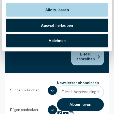
Bel Vital
Alle zulassen
038393-
173980
Anlage
Auswahl erlauben
Binzer
Sterne
Ablehnen
038393-
1370
E-Mail
schreiben
Newsletter abonnieren
Suchen & Buchen
Rügen entdecken