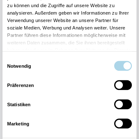
zu können und die Zugriffe auf unsere Website zu
Ihre Vorteile auf einen Blick:
analysieren. Außerdem geben wir Informationen zu Ihrer
Bestpreis-Garantie für Ihren Urlaub
Verwendung unserer Website an unsere Partner für
Flexible An- und Abreise 24/7 möglich
soziale Medien, Werbung und Analysen weiter. Unsere
Risikofrei bis 60 Tage vorher stornieren
Partner führen diese Informationen möglicherweise mit
Sofortige Buchungsbestätigung
Persönlicher Gästeservice vor Ort Transparente
weiteren Daten zusammen, die Sie ihnen bereitgestellt
Abwicklung & sichere Zahlung
haben oder die sie im Rahmen Ihrer Nutzung der Dienste
gesammelt haben.
Einwilligungsauswahl
Notwendig
Präferenzen
Fragen und Wünsche?
Statistiken
Kontakt
allgemein
Marketing
038393-
30270
Residenz