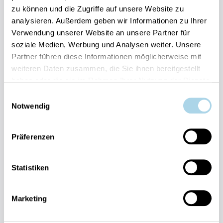
zu können und die Zugriffe auf unsere Website zu
Ihre Vorteile auf einen Blick:
analysieren. Außerdem geben wir Informationen zu Ihrer
Bestpreis-Garantie für Ihren Urlaub
Verwendung unserer Website an unsere Partner für
Flexible An- und Abreise 24/7 möglich
soziale Medien, Werbung und Analysen weiter. Unsere
Risikofrei bis 60 Tage vorher stornieren
Partner führen diese Informationen möglicherweise mit
Sofortige Buchungsbestätigung
Persönlicher Gästeservice vor Ort Transparente
weiteren Daten zusammen, die Sie ihnen bereitgestellt
Abwicklung & sichere Zahlung
haben oder die sie im Rahmen Ihrer Nutzung der Dienste
gesammelt haben.
Einwilligungsauswahl
Notwendig
Präferenzen
Fragen und Wünsche?
Statistiken
Kontakt
allgemein
Marketing
038393-
30270
Residenz