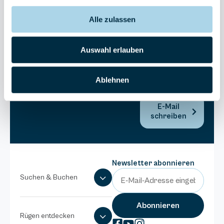
Bel Vital
Alle zulassen
038393-
173980
Anlage
Auswahl erlauben
Binzer
Sterne
Ablehnen
038393-
1370
E-Mail
schreiben
Newsletter abonnieren
Suchen & Buchen
Rügen entdecken