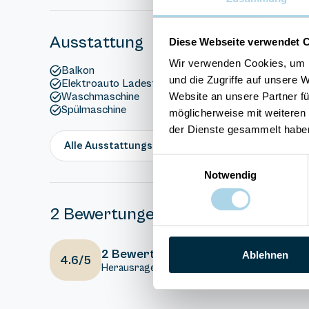
Ausstattung
Diese Webseite verwendet 
Wir verwenden Cookies, um I
Balkon
und die Zugriffe auf unsere 
Elektroauto Ladestation
Website an unsere Partner fü
Waschmaschine
Spülmaschine
möglicherweise mit weiteren
der Dienste gesammelt habe
Alle Ausstattungsmerkmale anzeigen
Einwilligungsauswahl
Notwendig
2 Bewertungen
4
Ausstattung
2 Bewertungen
Ablehnen
4.6/5
Herausragend
4
Gesamteindr