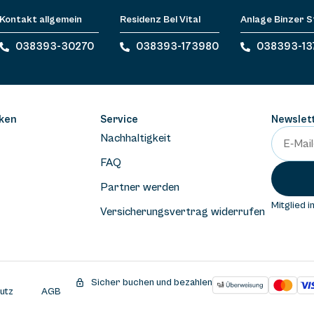
Kontakt allgemein
Residenz Bel Vital
Anlage Binzer 
038393-30270
038393-173980
038393-13
ken
Service
Newslet
Nachhaltigkeit
FAQ
Partner werden
Mitglied i
Versicherungsvertrag widerrufen
Sicher buchen und bezahlen
utz
AGB