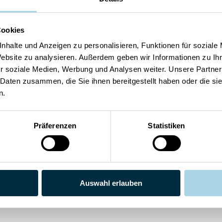
Cookies
nhalte und Anzeigen zu personalisieren, Funktionen für soziale
Sauna
Website zu analysieren. Außerdem geben wir Informationen zu I
eBike Ladestation
r soziale Medien, Werbung und Analysen weiter. Unsere Partner
Privatparkplatz
WLAN
 Daten zusammen, die Sie ihnen bereitgestellt haben oder die s
n.
Präferenzen
Statistiken
5
Preis/Leistung
Auswahl erlauben
uck
4
Weiterempfehlung