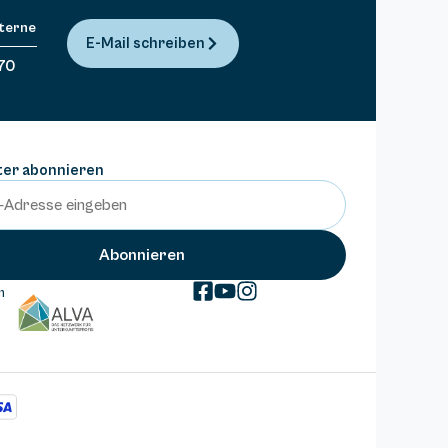
Sterne
E-Mail schreiben
70
ter abonnieren
m