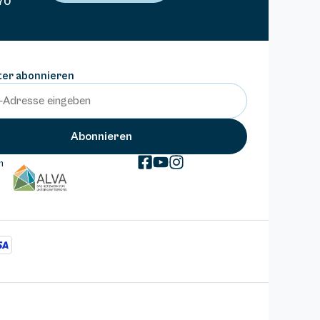
70
ter abonnieren
m