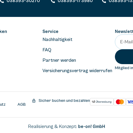
038393-30270
038393-173980
038393-13
ken
Service
Newslet
Nachhaltigkeit
FAQ
Partner werden
Mitglied i
Versicherungsvertrag widerrufen
Sicher buchen und bezahlen
utz
AGB
Realisierung & Konzept:
be-on! GmbH