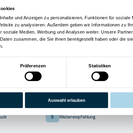
Cookies
nhalte und Anzeigen zu personalisieren, Funktionen für soziale
Website zu analysieren. Außerdem geben wir Informationen zu I
Sauna
r soziale Medien, Werbung und Analysen weiter. Unsere Partner
eBike Ladestation
 Daten zusammen, die Sie ihnen bereitgestellt haben oder die s
Privatparkplatz
n.
WLAN
Präferenzen
Statistiken
Auswahl erlauben
5
Preis/Leistung
uck
5
Weiterempfehlung