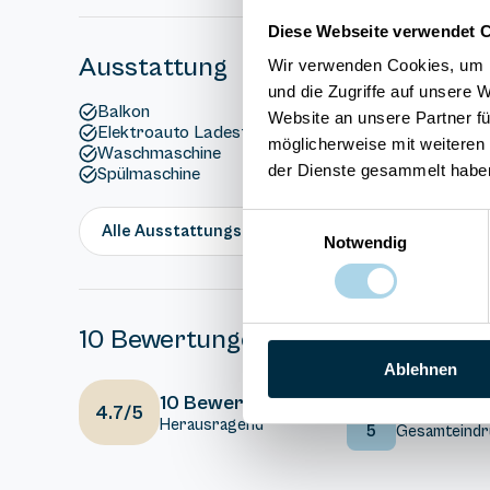
Diese Webseite verwendet 
Ausstattung
Wir verwenden Cookies, um I
und die Zugriffe auf unsere 
Balkon
Website an unsere Partner fü
Elektroauto Ladestation
möglicherweise mit weiteren
Waschmaschine
der Dienste gesammelt habe
Spülmaschine
Einwilligungsauswahl
Alle Ausstattungsmerkmale anzeigen
Notwendig
10 Bewertungen
Ablehnen
5
Ausstattung
10 Bewertungen
4.7/5
Herausragend
5
Gesamteindr