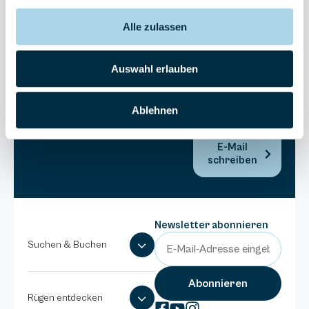
Bel Vital
Alle zulassen
038393-
173980
Anlage
Auswahl erlauben
Binzer
Sterne
Ablehnen
038393-
1370
E-Mail
schreiben
Newsletter abonnieren
Suchen & Buchen
Rügen entdecken