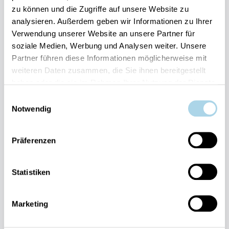
zu können und die Zugriffe auf unsere Website zu
Ihre Vorteile auf einen Blick:
analysieren. Außerdem geben wir Informationen zu Ihrer
Bestpreis-Garantie für Ihren Urlaub
Verwendung unserer Website an unsere Partner für
Flexible An- und Abreise 24/7 möglich
soziale Medien, Werbung und Analysen weiter. Unsere
Risikofrei bis 60 Tage vorher stornieren
Partner führen diese Informationen möglicherweise mit
Sofortige Buchungsbestätigung
Persönlicher Gästeservice vor Ort Transparente
weiteren Daten zusammen, die Sie ihnen bereitgestellt
Abwicklung & sichere Zahlung
haben oder die sie im Rahmen Ihrer Nutzung der Dienste
gesammelt haben.
Einwilligungsauswahl
Notwendig
Präferenzen
Fragen und Wünsche?
Statistiken
Kontakt
allgemein
Marketing
038393-
30270
Residenz