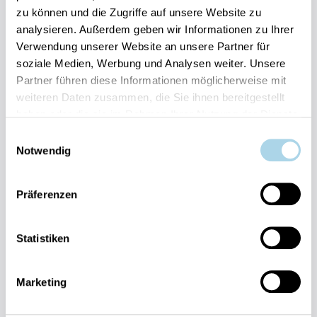
zu können und die Zugriffe auf unsere Website zu
Ihre Vorteile auf einen Blick:
analysieren. Außerdem geben wir Informationen zu Ihrer
Bestpreis-Garantie für Ihren Urlaub
Verwendung unserer Website an unsere Partner für
Flexible An- und Abreise 24/7 möglich
soziale Medien, Werbung und Analysen weiter. Unsere
Risikofrei bis 60 Tage vorher stornieren
Partner führen diese Informationen möglicherweise mit
Sofortige Buchungsbestätigung
Persönlicher Gästeservice vor Ort Transparente
weiteren Daten zusammen, die Sie ihnen bereitgestellt
Abwicklung & sichere Zahlung
haben oder die sie im Rahmen Ihrer Nutzung der Dienste
gesammelt haben.
Einwilligungsauswahl
Notwendig
Präferenzen
Fragen und Wünsche?
Statistiken
Kontakt
allgemein
Marketing
038393-
30270
Residenz