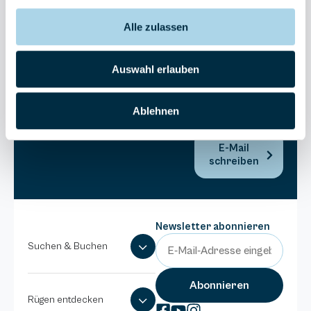
Bel Vital
Alle zulassen
038393-
173980
Anlage
Auswahl erlauben
Binzer
Sterne
Ablehnen
038393-
1370
E-Mail
schreiben
Newsletter abonnieren
Suchen & Buchen
Rügen entdecken