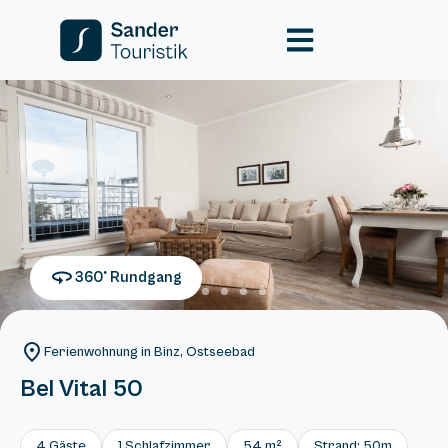
360° Rundgang
Ferienwohnung in Binz, Ostseebad
Bel Vital 50
4 Gäste
1 Schlafzimmer
54 m²
Strand: 50m