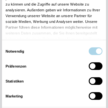
zu können und die Zugriffe auf unsere Website zu
Ihre Vorteile auf einen Blick:
analysieren. Außerdem geben wir Informationen zu Ihrer
Bestpreis-Garantie für Ihren Urlaub
Verwendung unserer Website an unsere Partner für
Flexible An- und Abreise 24/7 möglich
soziale Medien, Werbung und Analysen weiter. Unsere
Risikofrei bis 60 Tage vorher stornieren
Partner führen diese Informationen möglicherweise mit
Sofortige Buchungsbestätigung
Persönlicher Gästeservice vor Ort Transparente
weiteren Daten zusammen, die Sie ihnen bereitgestellt
Abwicklung & sichere Zahlung
haben oder die sie im Rahmen Ihrer Nutzung der Dienste
gesammelt haben.
Einwilligungsauswahl
Notwendig
Präferenzen
Fragen und Wünsche?
Statistiken
Kontakt
allgemein
Marketing
038393-
30270
Residenz