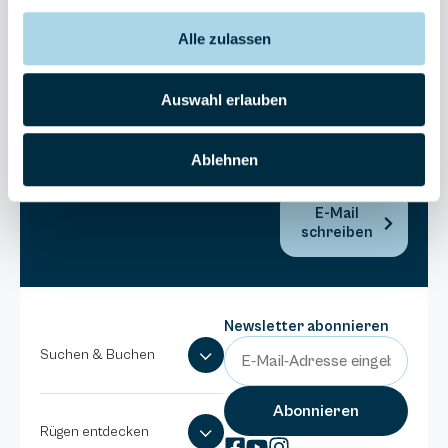
Bel Vital
Alle zulassen
038393-
173980
Anlage
Auswahl erlauben
Binzer
Sterne
Ablehnen
038393-
1370
E-Mail
schreiben
Newsletter abonnieren
Suchen & Buchen
Rügen entdecken