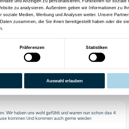
nhalte und Anzeigen zu personalisieren, Funktionen für soziale
Sauna
Spülmaschine
Website zu analysieren. Außerdem geben wir Informationen zu I
Hunde willkommen
r soziale Medien, Werbung und Analysen weiter. Unsere Partner
 Daten zusammen, die Sie ihnen bereitgestellt haben oder die s
n.
Präferenzen
Statistiken
5
Preis/Leistung
uck
5
Weiterempfehlung
Auswahl erlauben
en. Wir haben uns wohl gefühlt und waren nun schon das 4
h Hause kommen Und kommen auch gerne wieder.