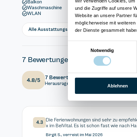
Wir verwenden Cookies, um I
Balkon
Waschmaschine
und die Zugriffe auf unsere 
WLAN
Website an unsere Partner fü
möglicherweise mit weiteren
Alle Ausstattungsmerkmale anzeigen
der Dienste gesammelt habe
Einwilligungsauswahl
Notwendig
7 Bewertungen
3
Ausstattung
7 Bewertungen
4.8/5
Herausragend
4
Gesamteindr
Ablehnen
Die Ferienwohnungen sind sehr zu empfehl
4.3
x im BelVital. Es ist schon fast wie nac
Birgit S., verreist im Mai 2026