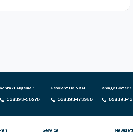
Kontakt allgemein
Residenz Bel Vital
Anlage Binzer 
038393-30270
038393-173980
038393-13
ken
Service
Newslet