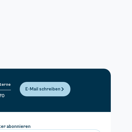
Sterne
E-Mail schreiben
70
ter abonnieren