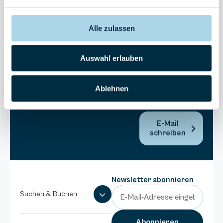
30270
Residenz
Bel Vital
Alle zulassen
038393-
173980
Auswahl erlauben
Anlage
Binzer
Sterne
Ablehnen
038393-
1370
E-Mail
schreiben
Newsletter abonnieren
Suchen & Buchen