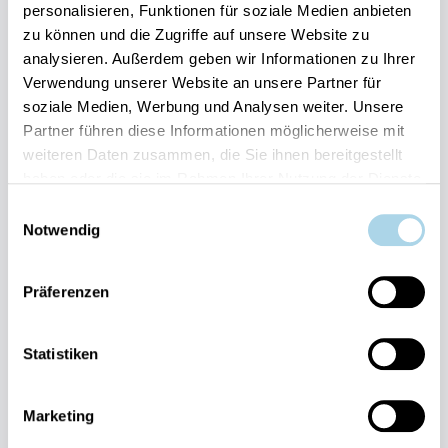
personalisieren, Funktionen für soziale Medien anbieten
zu können und die Zugriffe auf unsere Website zu
Ihre Vorteile auf einen Blick:
analysieren. Außerdem geben wir Informationen zu Ihrer
Verwendung unserer Website an unsere Partner für
Bestpreis-Garantie für Ihren Urlaub
soziale Medien, Werbung und Analysen weiter. Unsere
Flexible An- und Abreise 24/7 möglich
Risikofrei bis 60 Tage vorher stornieren
Partner führen diese Informationen möglicherweise mit
Sofortige Buchungsbestätigung
weiteren Daten zusammen, die Sie ihnen bereitgestellt
Persönlicher Gästeservice vor Ort Transparente
haben oder die sie im Rahmen Ihrer Nutzung der Dienste
Abwicklung & sichere Zahlung
gesammelt haben.
Einwilligungsauswahl
Notwendig
Präferenzen
Statistiken
Fragen und Wünsche?
Kontakt
allgemein
Marketing
038393-