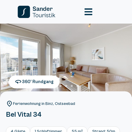
360° Rundgang
Ferienwohnung in Binz, Ostseebad
Bel Vital 34
4 Gäste
1 Schlafzimmer
55 m²
Strand: 50m