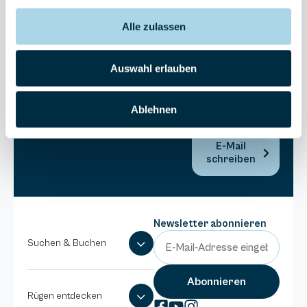
Bel Vital
Alle zulassen
038393-
173980
Anlage
Auswahl erlauben
Binzer
Sterne
Ablehnen
038393-
1370
E-Mail
schreiben
Newsletter abonnieren
Suchen & Buchen
Rügen entdecken