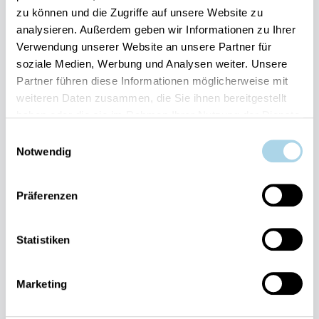
zu können und die Zugriffe auf unsere Website zu
Ihre Vorteile auf einen Blick:
analysieren. Außerdem geben wir Informationen zu Ihrer
Bestpreis-Garantie für Ihren Urlaub
Verwendung unserer Website an unsere Partner für
Flexible An- und Abreise 24/7 möglich
soziale Medien, Werbung und Analysen weiter. Unsere
Risikofrei bis 60 Tage vorher stornieren
Partner führen diese Informationen möglicherweise mit
Sofortige Buchungsbestätigung
Persönlicher Gästeservice vor Ort Transparente
weiteren Daten zusammen, die Sie ihnen bereitgestellt
Abwicklung & sichere Zahlung
haben oder die sie im Rahmen Ihrer Nutzung der Dienste
gesammelt haben.
Einwilligungsauswahl
Notwendig
Präferenzen
Fragen und Wünsche?
Statistiken
Kontakt
allgemein
Marketing
038393-
30270
Residenz