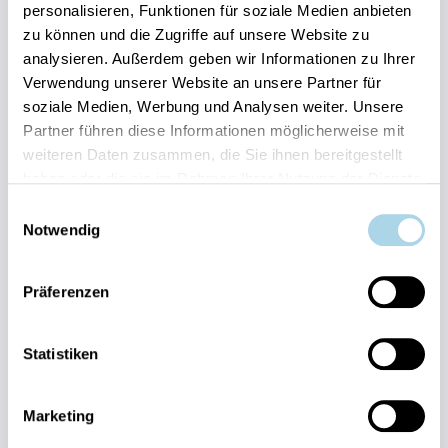
personalisieren, Funktionen für soziale Medien anbieten
zu können und die Zugriffe auf unsere Website zu
Ihre Vorteile auf einen Blick:
analysieren. Außerdem geben wir Informationen zu Ihrer
Verwendung unserer Website an unsere Partner für
Bestpreis-Garantie für Ihren Urlaub
soziale Medien, Werbung und Analysen weiter. Unsere
Flexible An- und Abreise 24/7 möglich
Risikofrei bis 60 Tage vorher stornieren
Partner führen diese Informationen möglicherweise mit
Sofortige Buchungsbestätigung
weiteren Daten zusammen, die Sie ihnen bereitgestellt
Persönlicher Gästeservice vor Ort Transparente
haben oder die sie im Rahmen Ihrer Nutzung der Dienste
Abwicklung & sichere Zahlung
gesammelt haben.
Einwilligungsauswahl
Notwendig
Präferenzen
Statistiken
Fragen und Wünsche?
Kontakt
allgemein
Marketing
038393-