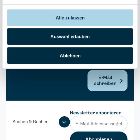
30270
Residenz
Bel Vital
Alle zulassen
038393-
173980
Auswahl erlauben
Anlage
Binzer
Sterne
Ablehnen
038393-
1370
E-Mail
schreiben
Newsletter abonnieren
Suchen & Buchen