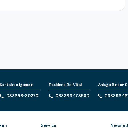
Kontakt allgemein
Residenz Bel Vital
Anlage Binzer 
038393-30270
038393-173980
038393-13
ken
Service
Newslet