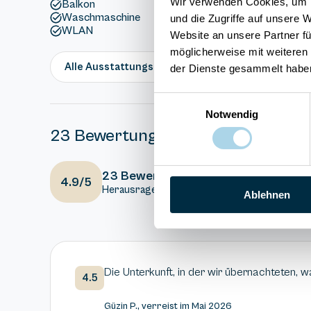
Wir verwenden Cookies, um I
Balkon
Waschmaschine
und die Zugriffe auf unsere 
WLAN
Website an unsere Partner fü
möglicherweise mit weiteren
Alle Ausstattungsmerkmale anzeigen
der Dienste gesammelt habe
Einwilligungsauswahl
Notwendig
23 Bewertungen
5
Ausstattung
23 Bewertungen
4.9/5
Herausragend
4.7
Gesamteindr
Ablehnen
Die Unterkunft, in der wir übernachteten, 
4.5
Güzin P., verreist im Mai 2026