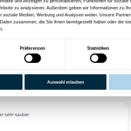
nhalte und Anzeigen zu personalisieren, Funktionen für soziale
Sauna
Spülmaschine
Website zu analysieren. Außerdem geben wir Informationen zu I
r soziale Medien, Werbung und Analysen weiter. Unsere Partner
 Daten zusammen, die Sie ihnen bereitgestellt haben oder die s
n.
Präferenzen
Statistiken
4.3
Preis/Leistung
uck
5
Weiterempfehlung
Auswahl erlauben
war sehr sauber