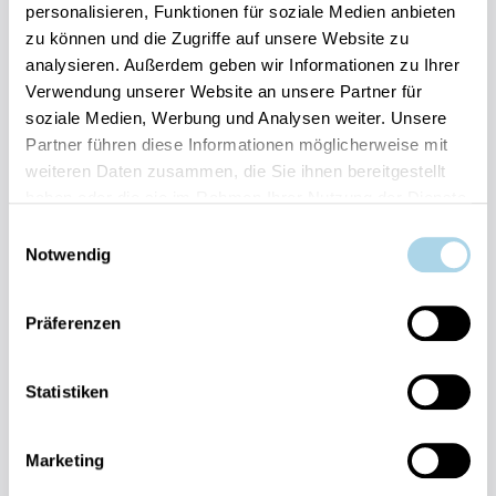
personalisieren, Funktionen für soziale Medien anbieten
zu können und die Zugriffe auf unsere Website zu
Ihre Vorteile auf einen Blick:
analysieren. Außerdem geben wir Informationen zu Ihrer
Verwendung unserer Website an unsere Partner für
Bestpreis-Garantie für Ihren Urlaub
soziale Medien, Werbung und Analysen weiter. Unsere
Flexible An- und Abreise 24/7 möglich
Risikofrei bis 60 Tage vorher stornieren
Partner führen diese Informationen möglicherweise mit
Sofortige Buchungsbestätigung
weiteren Daten zusammen, die Sie ihnen bereitgestellt
Persönlicher Gästeservice vor Ort Transparente
haben oder die sie im Rahmen Ihrer Nutzung der Dienste
Abwicklung & sichere Zahlung
gesammelt haben.
Einwilligungsauswahl
Notwendig
Präferenzen
Statistiken
Fragen und Wünsche?
Kontakt
allgemein
Marketing
038393-