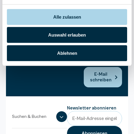
30270
Residenz
Bel Vital
Alle zulassen
038393-
173980
Auswahl erlauben
Anlage
Binzer
Sterne
Ablehnen
038393-
1370
E-Mail
schreiben
Newsletter abonnieren
Suchen & Buchen