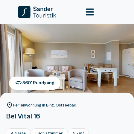
360° Rundgang
Ferienwohnung in Binz, Ostseebad
Bel Vital 16
4 Gäste
1 Schlafzimmer
55 m²