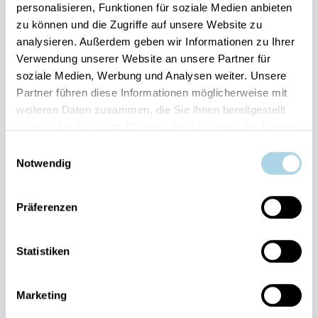
personalisieren, Funktionen für soziale Medien anbieten
zu können und die Zugriffe auf unsere Website zu
Ihre Vorteile auf einen Blick:
analysieren. Außerdem geben wir Informationen zu Ihrer
Verwendung unserer Website an unsere Partner für
Bestpreis-Garantie für Ihren Urlaub
soziale Medien, Werbung und Analysen weiter. Unsere
Flexible An- und Abreise 24/7 möglich
Risikofrei bis 60 Tage vorher stornieren
Partner führen diese Informationen möglicherweise mit
Sofortige Buchungsbestätigung
weiteren Daten zusammen, die Sie ihnen bereitgestellt
Persönlicher Gästeservice vor Ort Transparente
haben oder die sie im Rahmen Ihrer Nutzung der Dienste
Abwicklung & sichere Zahlung
gesammelt haben.
Einwilligungsauswahl
Notwendig
Präferenzen
Statistiken
Fragen und Wünsche?
Kontakt
allgemein
Marketing
038393-