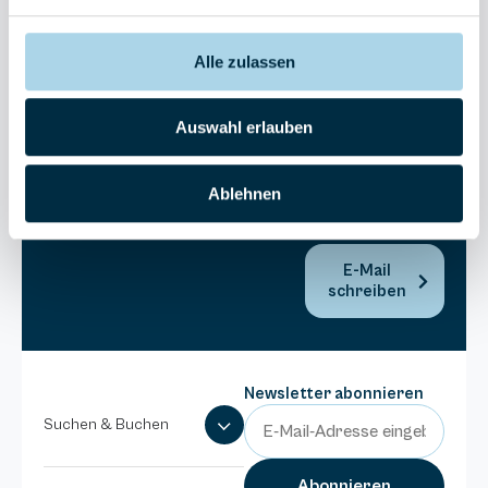
30270
Residenz
Bel Vital
Alle zulassen
038393-
173980
Auswahl erlauben
Anlage
Binzer
Sterne
Ablehnen
038393-
1370
E-Mail
schreiben
Newsletter abonnieren
Suchen & Buchen