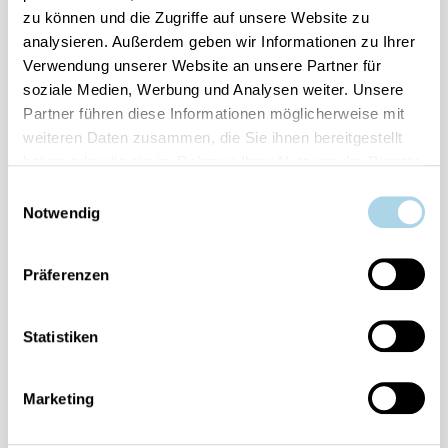
zu können und die Zugriffe auf unsere Website zu
Ihre Vorteile auf einen Blick:
analysieren. Außerdem geben wir Informationen zu Ihrer
Bestpreis-Garantie für Ihren Urlaub
Verwendung unserer Website an unsere Partner für
Flexible An- und Abreise 24/7 möglich
soziale Medien, Werbung und Analysen weiter. Unsere
Risikofrei bis 60 Tage vorher stornieren
Partner führen diese Informationen möglicherweise mit
Sofortige Buchungsbestätigung
Persönlicher Gästeservice vor Ort Transparente
weiteren Daten zusammen, die Sie ihnen bereitgestellt
Abwicklung & sichere Zahlung
haben oder die sie im Rahmen Ihrer Nutzung der Dienste
gesammelt haben.
Einwilligungsauswahl
Notwendig
Präferenzen
Fragen und Wünsche?
Statistiken
Kontakt
allgemein
Marketing
038393-
30270
Residenz