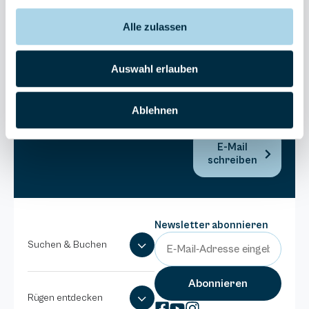
Bel Vital
Alle zulassen
038393-
173980
Anlage
Auswahl erlauben
Binzer
Sterne
Ablehnen
038393-
1370
E-Mail
schreiben
Newsletter abonnieren
Suchen & Buchen
Rügen entdecken