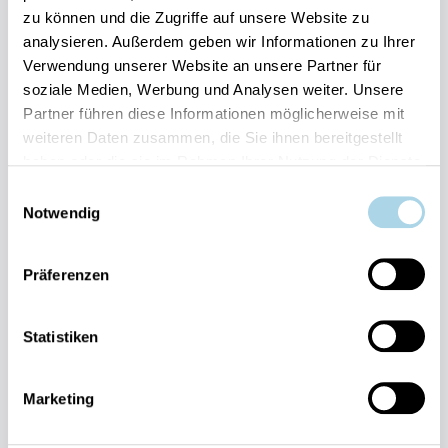
zu können und die Zugriffe auf unsere Website zu
Ihre Vorteile auf einen Blick:
analysieren. Außerdem geben wir Informationen zu Ihrer
Bestpreis-Garantie für Ihren Urlaub
Verwendung unserer Website an unsere Partner für
Flexible An- und Abreise 24/7 möglich
soziale Medien, Werbung und Analysen weiter. Unsere
Risikofrei bis 60 Tage vorher stornieren
Partner führen diese Informationen möglicherweise mit
Sofortige Buchungsbestätigung
Persönlicher Gästeservice vor Ort Transparente
weiteren Daten zusammen, die Sie ihnen bereitgestellt
Abwicklung & sichere Zahlung
haben oder die sie im Rahmen Ihrer Nutzung der Dienste
gesammelt haben.
Einwilligungsauswahl
Notwendig
Präferenzen
Fragen und Wünsche?
Statistiken
Kontakt
allgemein
Marketing
038393-
30270
Residenz